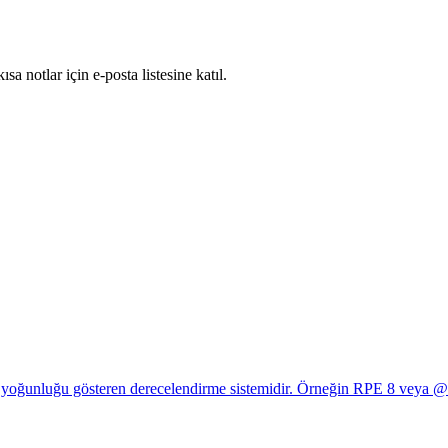
 notlar için e-posta listesine katıl.
i yoğunluğu gösteren derecelendirme sistemidir. Örneğin RPE 8 veya @8,