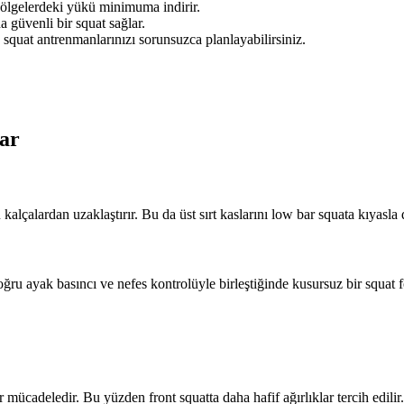
 bölgelerdeki yükü minimuma indirir.
a güvenli bir squat sağlar.
quat antrenmanlarınızı sorunsuzca planlayabilirsiniz.
.
ar
kalçalardan uzaklaştırır. Bu da üst sırt kaslarını low bar squata kıyasla
ğru ayak basıncı ve nefes kontrolüyle birleştiğinde kusursuz bir squat
 mücadeledir. Bu yüzden front squatta daha hafif ağırlıklar tercih edilir.