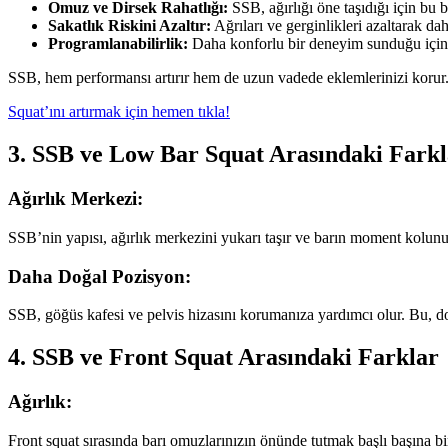
Omuz ve Dirsek Rahatlığı:
SSB, ağırlığı öne taşıdığı için bu
Sakatlık Riskini Azaltır:
Ağrıları ve gerginlikleri azaltarak dah
Programlanabilirlik:
Daha konforlu bir deneyim sunduğu için s
SSB, hem performansı artırır hem de uzun vadede eklemlerinizi korur
Squat’ını artırmak için hemen tıkla!
3. SSB ve Low Bar Squat Arasındaki Farkl
Ağırlık Merkezi:
SSB’nin yapısı, ağırlık merkezini yukarı taşır ve barın moment kolunu 
Daha Doğal Pozisyon:
SSB, göğüs kafesi ve pelvis hizasını korumanıza yardımcı olur. Bu, do
4. SSB ve Front Squat Arasındaki Farklar
Ağırlık:
Front squat sırasında barı omuzlarınızın önünde tutmak başlı başına bir