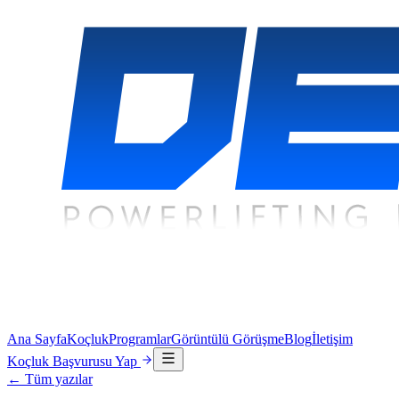
Ana Sayfa
Koçluk
Programlar
Görüntülü Görüşme
Blog
İletişim
Koçluk Başvurusu Yap
← Tüm yazılar