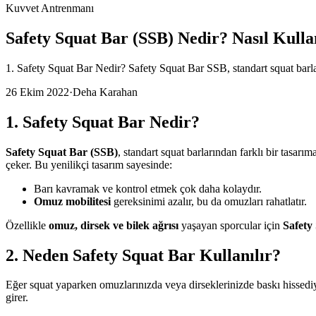
Kuvvet Antrenmanı
Safety Squat Bar (SSB) Nedir? Nasıl Kulla
1. Safety Squat Bar Nedir? Safety Squat Bar SSB, standart squat barlar
26 Ekim 2022
·
Deha Karahan
1. Safety Squat Bar Nedir?
Safety Squat Bar (SSB)
, standart squat barlarından farklı bir tasarım
çeker. Bu yenilikçi tasarım sayesinde:
Barı kavramak ve kontrol etmek çok daha kolaydır.
Omuz mobilitesi
gereksinimi azalır, bu da omuzları rahatlatır.
Özellikle
omuz, dirsek ve bilek ağrısı
yaşayan sporcular için
Safety
2. Neden Safety Squat Bar Kullanılır?
Eğer squat yaparken omuzlarınızda veya dirseklerinizde baskı hissediy
girer.