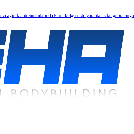
ı ağırlık antrenmanlarında karın bölgesinde yaratılan sıkılığı bracing 