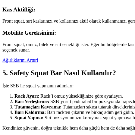
Kas Aktifliği:
Front squat, sırt kaslarınızı ve kollarınızı aktif olarak kullanmanızı 
Mobilite Gereksinimi:
Front squat, omuz, bilek ve sırt esnekliği ister. Eğer bu bölgelerde kısı
seçenek sunar.
Ağırlıklarını Arttır!
5. Safety Squat Bar Nasıl Kullanılır?
İşte SSB ile squat yapmanın adımları:
Rack Ayarı:
Rack’i omuz yüksekliğinize göre ayarlayın.
Barı Yerleştirme:
SSB’yi sırt padi rahat bir pozisyonda trapezler
Tutamaçları Kavrama:
Tutamaçları sıkıca tutarak dirseklerin
Barı Kaldırma:
Barı rackten çıkarın ve birkaç adım geri gidin.
Squat Yapma:
Sırt pozisyonunuzu koruyarak squat yapmaya b
Kendinize güvenin, doğru teknikle hem daha güçlü hem de daha sağlı