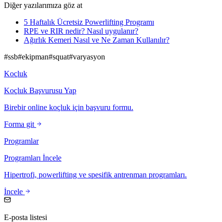
Diğer yazılarımıza göz at
5 Haftalık Ücretsiz Powerlifting Programı
RPE ve RIR nedir? Nasıl uygulanır?
Ağırlık Kemeri Nasıl ve Ne Zaman Kullanılır?
#
ssb
#
ekipman
#
squat
#
varyasyon
Koçluk
Koçluk Başvurusu Yap
Birebir online koçluk için başvuru formu.
Forma git
Programlar
Programları İncele
Hipertrofi, powerlifting ve spesifik antrenman programları.
İncele
E-posta listesi