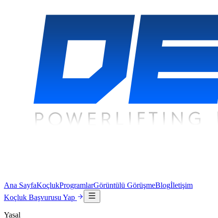
Ana Sayfa
Koçluk
Programlar
Görüntülü Görüşme
Blog
İletişim
Koçluk Başvurusu Yap
Yasal